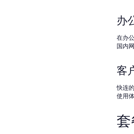
办
在办
国内
客
快连
使用
套