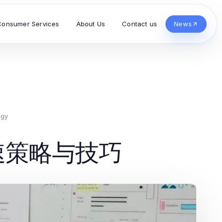
Consumer Services
About Us
Contact us
News
ogy
速策略与技巧