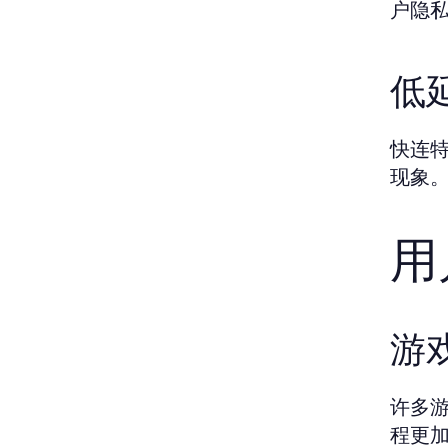
户隐
低
快连
现象
用
游
许多
程更