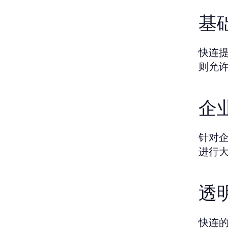
基
快连提
则允许
企
针对
进行
透
快连