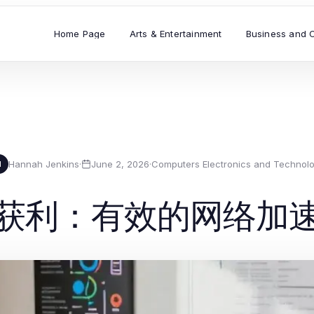
Home Page
Arts & Entertainment
Business and 
Hannah Jenkins
·
June 2, 2026
·
Computers Electronics and Technol
H
获利：有效的网络加