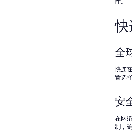
性。
快
全
快连
置选
安
在网络
制，