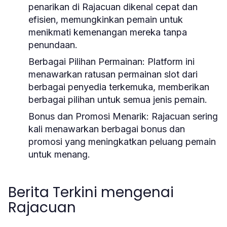
penarikan di Rajacuan dikenal cepat dan
efisien, memungkinkan pemain untuk
menikmati kemenangan mereka tanpa
penundaan.
Berbagai Pilihan Permainan:
Platform ini
menawarkan ratusan permainan slot dari
berbagai penyedia terkemuka, memberikan
berbagai pilihan untuk semua jenis pemain.
Bonus dan Promosi Menarik:
Rajacuan sering
kali menawarkan berbagai bonus dan
promosi yang meningkatkan peluang pemain
untuk menang.
Berita Terkini mengenai
Rajacuan