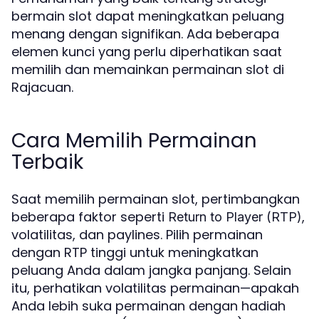
bermain slot dapat meningkatkan peluang
menang dengan signifikan. Ada beberapa
elemen kunci yang perlu diperhatikan saat
memilih dan memainkan permainan slot di
Rajacuan.
Cara Memilih Permainan
Terbaik
Saat memilih permainan slot, pertimbangkan
beberapa faktor seperti
,
Return to Player (RTP)
volatilitas, dan paylines. Pilih permainan
dengan RTP tinggi untuk meningkatkan
peluang Anda dalam jangka panjang. Selain
itu, perhatikan volatilitas permainan—apakah
Anda lebih suka permainan dengan hadiah