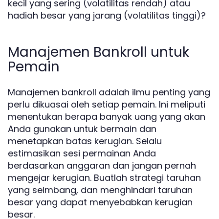
kecil yang sering (volatilitas rendah) atau
hadiah besar yang jarang (volatilitas tinggi)?
Manajemen Bankroll untuk
Pemain
Manajemen bankroll adalah ilmu penting yang
perlu dikuasai oleh setiap pemain. Ini meliputi
menentukan berapa banyak uang yang akan
Anda gunakan untuk bermain dan
menetapkan batas kerugian. Selalu
estimasikan sesi permainan Anda
berdasarkan anggaran dan jangan pernah
mengejar kerugian. Buatlah strategi taruhan
yang seimbang, dan menghindari taruhan
besar yang dapat menyebabkan kerugian
besar.