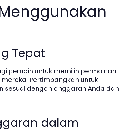
k Menggunakan
ng Tepat
agi pemain untuk memilih permainan
i mereka. Pertimbangkan untuk
an sesuai dengan anggaran Anda dan
ggaran dalam