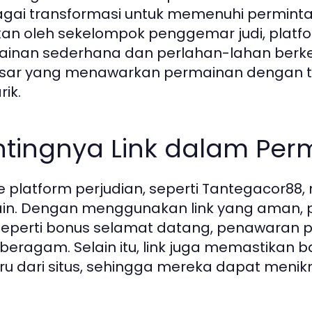
gai transformasi untuk memenuhi permint
ikan oleh sekelompok penggemar judi, platf
inan sederhana dan perlahan-lahan berke
sar yang menawarkan permainan dengan tekno
ik.
ntingnya Link dalam Per
ke platform perjudian, seperti Tantegacor88
in. Dengan menggunakan link yang aman,
, seperti bonus selamat datang, penawara
beragam. Selain itu, link juga memastikan
ru dari situs, sehingga mereka dapat meni