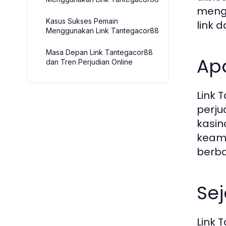
menge
Kasus Sukses Pemain
link 
Menggunakan Link Tantegacor88
Masa Depan Link Tantegacor88
Apa
dan Tren Perjudian Online
Link 
perju
kasin
keama
berba
Se
Link 